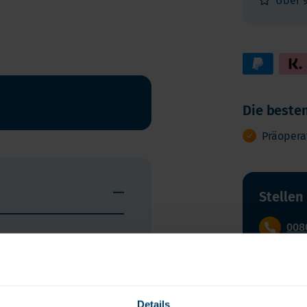
Über 
lt auf Ihre bevorstehende
Magenbypass, einen
peration nach starkem
e Ihre Eiweiß- und
Die besten
Präopera
hmack, 500 g
Inhaltsstoffe und Nährwert
Verwendung
Stellen
008
Montag bis F
zur Erhaltung und Zunahme von
ele bariatrische und
peration auf eine
Details