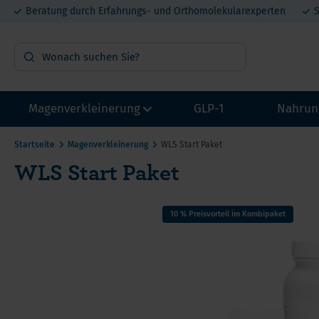
Beratung durch Erfahrungs- und Orthomolekularexperten
S
Magenverkleinerung
GLP-1
Nahrun
Startseite
Magenverkleinerung
WLS Start Paket
WLS Start Paket
OP Vorbereitung
Vit
Probepakete
Min
10 % Preisvorteil im Kombipaket
Multivitamin mit Eisen
Pro
Multivitamin ohne Eisen
Mel
Calcium
DHE
He
Eisen
Lit
Ca
Proteine
Met