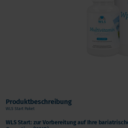
Andere Nahrungserganzungsmittel
Ome
Vorteilspakete
Pro
Soft Chews
Ver
Vita
Produktbeschreibung
WLS Start Paket
WLS Start: zur Vorbereitung auf Ihre bariatrisc