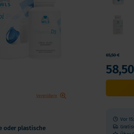
Vitamin K
ga 3
Multivitamin
biotika
Vitamin-Testen
dauungsenzyme
lstoffe
65,50 €
58,50
Vergrößern
Vor 15
Gratis
he oder plastische