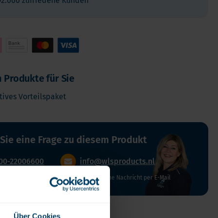
92.000 zufriedene Kunden
Verdauung und Blase
Vegan
Vitamin D
Bücher
Spike-Detox
 Produkte für Sie
tives Vorteilspaket
 Sie eine Frage zu diesem Produkt
00-22006600
info@wlsproducts.nl
reitag 10:00 - 16:00 Uhr
Senden Sie uns eine Nachricht per E-Mail
Über Cookies