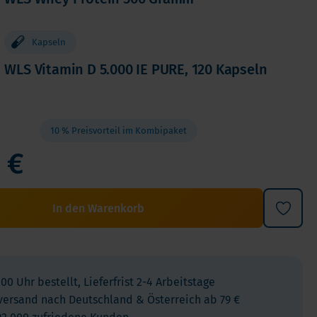
Kinder
Allergie und Respiration
Kapseln
Antioxidans und Entgiftung
WLS Vitamin D 5.000 IE PURE, 120 Kapseln
Diabetes
Energie
Gehirn und Geisteszustand
10 % Preisvorteil im Kombipaket
Herz und Blutgefäße
 €
Haare, Haut & Nägel
Knochen
In den Warenkorb
Leber
Reiseapotheke
Schlafen
Schilddrusenprobleme
:00 Uhr bestellt, Lieferfrist 2-4 Arbeitstage
Schmerz
versand nach Deutschland & Österreich ab 79 €