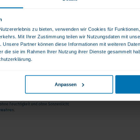
e ausreichende Eiweißzufuhr
ralem Geschmack und lässt sich
n
tzererlebnis zu bieten, verwenden wir Cookies für Funktionen, 
rkehrs. Mit Ihrer Zustimmung teilen wir Nutzungsdaten mit unse
. Unsere Partner können diese Informationen mit weiteren Date
der die sie im Rahmen Ihrer Nutzung ihrer Dienste gesammelt ha
rgung mit bestimmten
chutzerklärung.
 Operation kann das Risiko
weniger Nahrung aufgenommen
rden.
g in die tägliche Einnahme
Anpassen
ln sind leicht einzunehmen
bwechslungsreiche Ernährung. Die
 der Operation.
 ohne Feuchtigkeit und ohne Sonnenlicht
ewahren.
r Körper es unter dem Einfluss
 unter anderem zur normalen