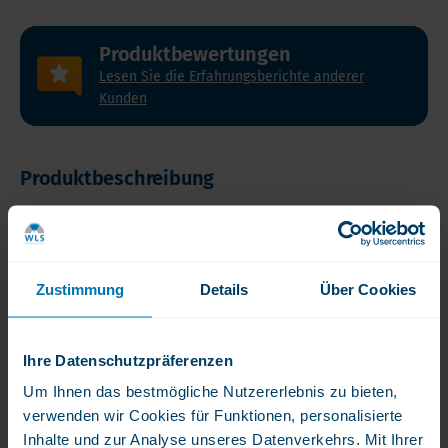
Produktbewertungen
Lesen Sie die Erfahrungsberichte anderer
Kunden
Produktbeschreibung
Speziell
Produktbeschreibung
Produktmerkmale
Inhaltsstoffe
für
Sie
Zustimmung
Details
Über Cookies
eingekauft
Produktbeschreibung
Vitamin
für
C
WLS Vitamin C 1000 mg Ascorbinsäure
einen
Ihre Datenschutzpräferenzen
als
zusätzlichen
Wunderwaffe
Speziell für Sie eingekauft für einen zusätzlichen
Um Ihnen das bestmögliche Nutzererlebnis zu bieten,
Abwehrschub.
Verstärken
gegen
Abwehrschub.
verwenden wir Cookies für Funktionen, personalisierte
Sie
Viren!
Inhalte und zur Analyse unseres Datenverkehrs. Mit Ihrer