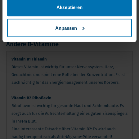
einen großen Schub, der sich dann sukzessive abbaut.
Müdigkeit und Lustlosigkeit zeigen im Verlauf an, wenn
Akzeptieren
die nächste Injektion fällig ist. Das ist für viele der
Grund, täglich eine Schmelztablette zu sich zu nehmen.
Die Achterbahn der Energie wird verhindert.
Anpassen
Andere B-Vitamine
Vitamin B1 Thiamin
Dieses Vitamin ist wichtig für unser Nervensystem, Herz,
Gedächtnis und spielt eine Rolle bei der Konzentration. Es ist
auch wichtig für das Energiemanagement unseres Körpers.
Vitamin B2 Riboflavin
Riboflavin ist wichtig für gesunde Haut und Schleimhäute. Es
sorgt auch für die Aufrechterhaltung eines guten Eisenspiegels
in Ihrem Blut.
Eine interessante Tatsache über Vitamin B2: Es wird auch
häufig therapeutisch als Anti-Migräne-Pille verwendet!