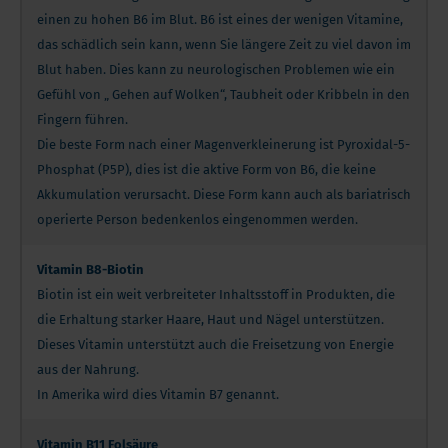
einen zu hohen B6 im Blut. B6 ist eines der wenigen Vitamine,
das schädlich sein kann, wenn Sie längere Zeit zu viel davon im
Blut haben. Dies kann zu neurologischen Problemen wie ein
Gefühl von „ Gehen auf Wolken“, Taubheit oder Kribbeln in den
Fingern führen.
Die beste Form nach einer Magenverkleinerung ist Pyroxidal-5-
Phosphat (P5P), dies ist die aktive Form von B6, die keine
Akkumulation verursacht. Diese Form kann auch als bariatrisch
operierte Person bedenkenlos eingenommen werden.
Vitamin B8-Biotin
Biotin ist ein weit verbreiteter Inhaltsstoff in Produkten, die
die Erhaltung starker Haare, Haut und Nägel unterstützen.
Dieses Vitamin unterstützt auch die Freisetzung von Energie
aus der Nahrung.
In Amerika wird dies Vitamin B7 genannt.
Vitamin B11 Folsäure