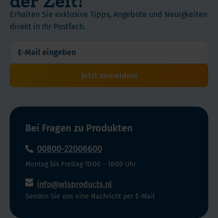
einen
Erhalten Sie exklusive Tipps, Angebote und Neuigkeiten
weitgehend
direkt in Ihr Postfach.
unbekannten,
wirkmächtigen
neurobiologischen
Mechanismus,
Jetzt anmelden!
dessen
meist
unbemerkte,
aber
Bei Fragen zu Produkten
mannigfache
Störung
00800-22006600
diesen
katastrophalen
Montag bis Freitag 10:00 - 16:00 Uhr
Entwicklungen
info@wlsproducts.nl
zugrunde
Senden Sie uns eine Nachricht per E-Mail
liegt.
PD.