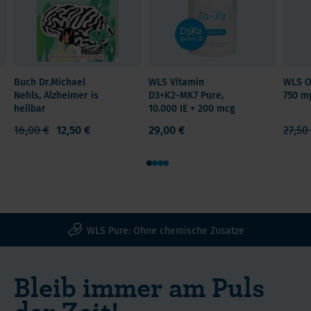
und individuell umsetzbare Gegenmaßnahmen
die
beschreibt, bringt er Licht und Hoffnung in dieses
Ursachen
schicksalhafte Kapitel der
dafür
Menschheitsgeschichte. In diesem wird sich
werden
nichts Geringeres entscheiden als die Frage, ob
nicht
Buch Dr.Michael
WLS Vitamin
WLS O
unsere Spezies ihre Menschlichkeit und ihre
beseitigt,
Nehls, Alzheimer is
D3+K2-MK7 Pure,
750 m
schöpferische Kraft bewahren kann oder ob sie
heilbar
10.000 IE + 200 mcg
ganz
diese unwiederbringlich verlieren wird.
im
16,00 €
12,50 €
29,00 €
27,50
Gegenteil.
1
2
3
4
Kann
das
nur
Zufall
WLS Pure: Ohne chemische Zusatze
sein?
Das
indoktrinierte
Bleib immer am Puls
Gehirn
der Zeit!
präsentiert