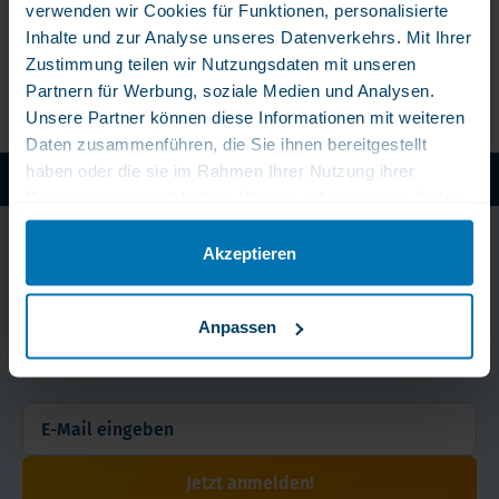
verwenden wir Cookies für Funktionen, personalisierte
an
Inhalte und zur Analyse unseres Datenverkehrs. Mit Ihrer
Bio-Innovations: „Wir müssen Menschen
Zustimmung teilen wir Nutzungsdaten mit unseren
helfen“
Partnern für Werbung, soziale Medien und Analysen.
Unsere Partner können diese Informationen mit weiteren
Daten zusammenführen, die Sie ihnen bereitgestellt
haben oder die sie im Rahmen Ihrer Nutzung ihrer
WLS Pure: Ohne chemische Zusatze
Dienste gesammelt haben. Weitere Informationen finden
Sie in unserer Datenschutzerklärung.
Bleib immer am Puls
Akzeptieren
der Zeit!
Anpassen
Erhalten Sie exklusive Tipps, Angebote und Neuigkeiten
direkt in Ihr Postfach.
Jetzt anmelden!