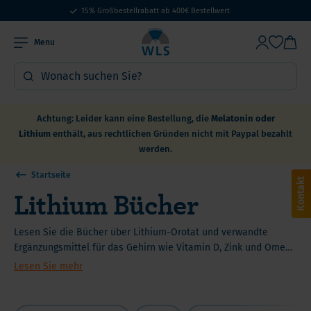
15% Großbestellrabatt ab 400€ Bestellwert
Menu
Achtung: Leider kann eine Bestellung, die
Melatonin oder
Lithium
enthält, aus rechtlichen Gründen nicht mit Paypal bezahlt
werden.
Startseite
Kontakt
Lithium Bücher
Lesen Sie die Bücher über Lithium-Orotat und verwandte
Ergänzungsmittel für das Gehirn wie Vitamin D, Zink und Omega
3.
Lesen Sie mehr
Es gibt eine große Bedeutung der Lithium-Supplementierung
bei Erkrankungen wie Hirnnebel, pulmonaler CVD und
Depression