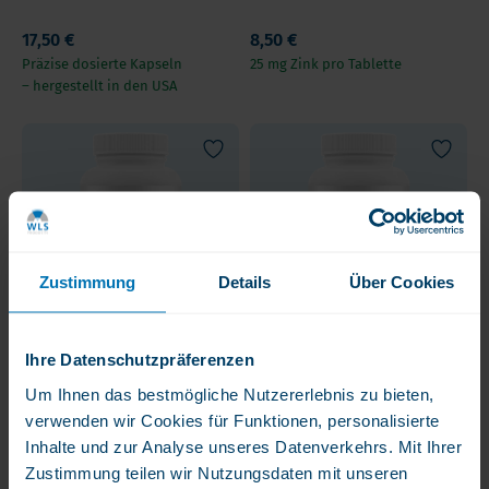
17,50 €
8,50 €
Präzise dosierte Kapseln
25 mg Zink pro Tablette
– hergestellt in den USA
Zustimmung
Details
Über Cookies
Ihre Datenschutzpräferenzen
Veridance Pharmacal
Veridance Pharmacal
Lithium 1 mg
Lithium 20 mg
Um Ihnen das bestmögliche Nutzererlebnis zu bieten,
verwenden wir Cookies für Funktionen, personalisierte
26,50 €
69,50 €
Inhalte und zur Analyse unseres Datenverkehrs. Mit Ihrer
1 Kapsel = Tagesdosis =
Dieses Produkt enthält
Zustimmung teilen wir Nutzungsdaten mit unseren
1mg reinem Lithium = 30
20 mg elementares,