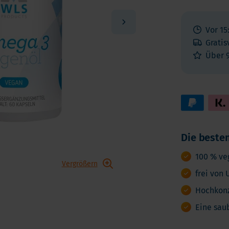
Vitamin K
ga 3
Multivitamin
biotika
Vor 15
Vitamin-Testen
dauungsenzyme
Gratis
lstoffe
Über 
Die besten
100 % ve
Vergrößern
frei von
Hochkonz
Eine sau