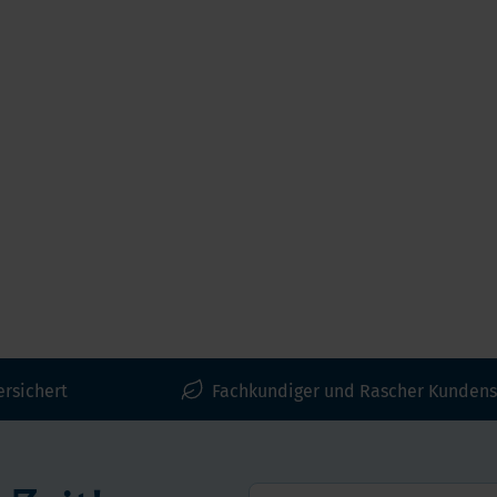
ersichert
Fachkundiger und Rascher Kundens