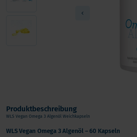
Andere Nahrungserganzungsmittel
Ome
Vorteilspakete
Pro
Soft Chews
Ver
Vita
Produktbeschreibung
WLS Vegan Omega 3 Algenöl Weichkapseln
WLS Vegan Omega 3 Algenöl – 60 Kapseln