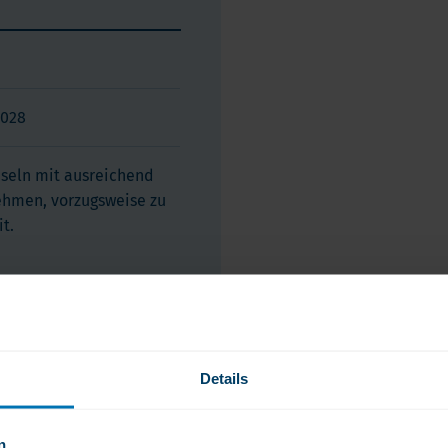
sundheit fördern, das
2028
en. Entscheiden Sie sich für
g etwas Gutes für die Umwelt!
pseln mit ausreichend
ehmen, vorzugsweise zu
t.
n
Details
n