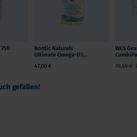
 750
Nordic Naturals
WLS Gesu
Ultimate Omega-D3,
CombiPa
Trigylceridform
D3+K2, M
47,00 €
78,50 €
Omega 3
uch gefallen!