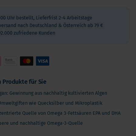
Kinder
Allergie und Respiration
:00 Uhr bestellt, Lieferfrist 2-4 Arbeitstage
Antioxidans und Entgiftung
versand nach Deutschland & Österreich ab 79 €
92.000 zufriedene Kunden
Diabetes
Energie
Gehirn und Geisteszustand
Herz und Blutgefäße
Haare, Haut & Nägel
Knochen
 Produkte für Sie
Leber
gan: Gewinnung aus nachhaltig kultivierten Algen
Reiseapotheke
 Umweltgiften wie Quecksilber und Mikroplastik
Schlafen
entrierte Quelle von Omega 3-Fettsäuren EPA und DHA
Schilddrusenprobleme
bere und nachhaltige Omega-3-Quelle
Schmerz