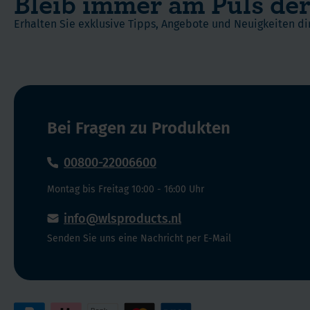
Bleib immer am Puls der
Mikroplastik
Sie
und
Erhalten Sie exklusive Tipps, Angebote und Neuigkeiten dir
gleichzeitig
stammt
etwas
aus
Gutes
einer
für
nachhaltigen
die
Quelle,
Umwelt!
Bei Fragen zu Produkten
die
Ihre
Gesundheit
00800-22006600
unterstützt,
Montag bis Freitag 10:00 - 16:00 Uhr
ohne
die
info@wlsproducts.nl
Meere
Senden Sie uns eine Nachricht per E-Mail
zu
belasten.