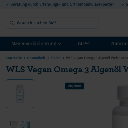
Beratung durch Erfahrungs- und Orthomolekularexperten
S
Magenverkleinerung
GLP-1
Nahrun
Startseite
Gesundheit
Kinder
WLS Vegan Omega 3 Algenöl Weichkaps
WLS Vegan Omega 3 Algenöl 
OP Vorbereitung
Vit
Probepakete
Min
Angebot!
Multivitamin mit Eisen
Pro
Multivitamin ohne Eisen
Mel
Calcium
DHE
He
Eisen
Lit
Ca
Proteine
Met