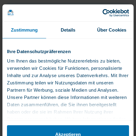
Produktbeschreibung
WLS Notitzblock
Zustimmung
Details
Über Cookies
Haftungsausschluss
Ein Nahrungsergänzungsmittel ist kein Ersatz für eine
Ihre Datenschutzpräferenzen
Produktmerkmale
abwechslungsreiche Ernährung. Die Kapseln sollten in der
Originalverpackung aufbewahrt werden. Geschlossen, ohne Feuchtigkeit
Um Ihnen das bestmögliche Nutzererlebnis zu bieten,
und ohne Sonnenlicht lagern. Bei Raumtemperatur und außerhalb der
verwenden wir Cookies für Funktionen, personalisierte
SKU
Reichweite von Kindern aufbewahren.
Inhalte und zur Analyse unseres Datenverkehrs. Mit Ihrer
XNOTES
Zustimmung teilen wir Nutzungsdaten mit unseren
Partnern für Werbung, soziale Medien und Analysen.
Mindestens
Stellen Sie eine Frage zu
Unsere Partner können diese Informationen mit weiteren
haltbar bis
diesem Produkt
Daten zusammenführen, die Sie ihnen bereitgestellt
(MHD)
haben oder die sie im Rahmen Ihrer Nutzung ihrer
30.
00800-22006600
Dienste gesammelt haben. Weitere Informationen finden
November
Montag bis Freitag 10:00 - 16:00 Uhr
Sie in unserer Datenschutzerklärung.
2028
info@wlsproducts.nl
Akzeptieren