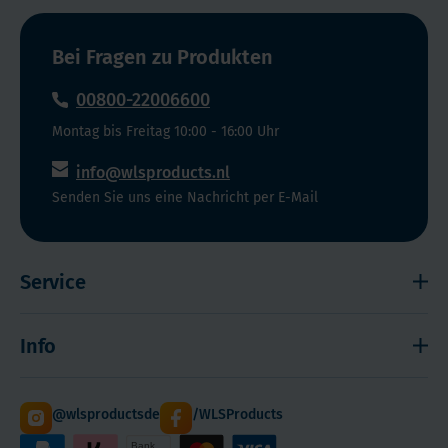
Bei Fragen zu Produkten
00800-22006600
Montag bis Freitag 10:00 - 16:00 Uhr
info@wlsproducts.nl
Senden Sie uns eine Nachricht per E-Mail
Service
Widerrufsrecht
Info
Impressum
Haftungsausschluss
Versand
@wlsproductsde
/WLSProducts
Sitemap
Staffelrabatt