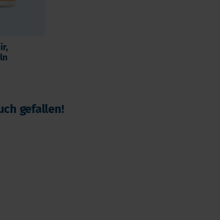
ir,
ln
uch gefallen!