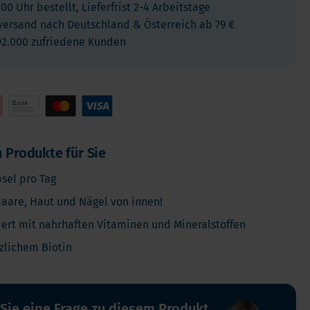
:00 Uhr bestellt, Lieferfrist 2-4 Arbeitstage
Kinder
versand nach Deutschland & Österreich ab 79 €
Allergie und Respiration
92.000 zufriedene Kunden
Antioxidans und Entgiftung
Diabetes
Energie
Gehirn und Geisteszustand
Herz und Blutgefäße
 Produkte für Sie
Haare, Haut & Nägel
psel pro Tag
Knochen
aare, Haut und Nägel von innen!
Leber
ert mit nahrhaften Vitaminen und Mineralstoffen
Reiseapotheke
Schlafen
tzlichem Biotin
Schilddrusenprobleme
Schmerz
 Sie eine Frage zu diesem Produkt