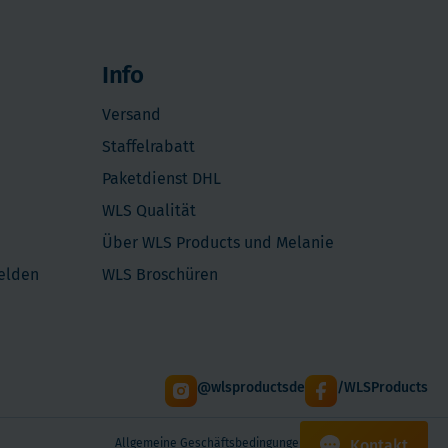
Info
Versand
Staffelrabatt
Paketdienst DHL
WLS Qualität
Über WLS Products und Melanie
melden
WLS Broschüren
@wlsproductsde
/WLSProducts
Kontakt
Allgemeine Geschäftsbedingungen
Datenschutzerklärung