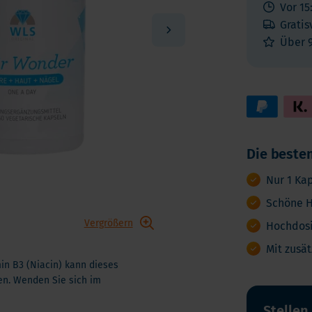
Vitamin K
Vor 15
ga 3
Gratis
Multivitamin
biotika
Über 
Vitamin-Testen
dauungsenzyme
lstoffe
Die besten
Nur 1 Ka
Schöne H
Vergrößern
Hochdosi
Mit zusä
in B3 (Niacin) kann dieses
fen. Wenden Sie sich im
Stellen