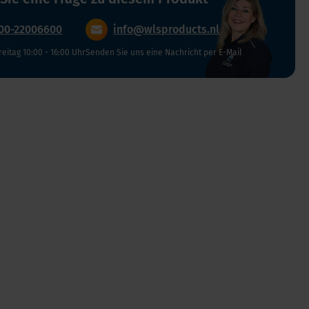
Verdauung und Blase
Vegan
00-22006600
info@wlsproducts.nl
Vitamin D
reitag 10:00 - 16:00 Uhr
Senden Sie uns eine Nachricht per E-Mail
Bücher
Spike-Detox