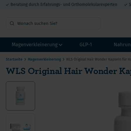
Beratung durch Erfahrungs- und Orthomolekularexperten
S
Magenverkleinerung
GLP-1
Nahrun
Startseite
Magenverkleinerung
WLS Original Hair Wonder Kapseln für H
WLS Original Hair Wonder Kap
OP Vorbereitung
Vit
Probepakete
Min
Multivitamin mit Eisen
Pro
Multivitamin ohne Eisen
Mel
Calcium
DHE
He
Eisen
Lit
Ca
Proteine
Met