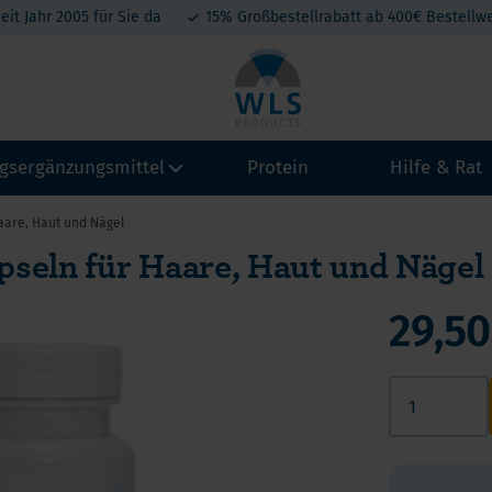
eit Jahr 2005 für Sie da
15% Großbestellrabatt ab 400€ Bestellwe
gsergänzungsmittel
Protein
Hilfe & Rat
aare, Haut und Nägel
seln für Haare, Haut und Nägel
amine
Vitamin A
Calcium
Kollagen
eralien
Magenb
29,50
Vitamin B
Magnesium
tein-Produkte
Schlau
Vitamin C
Eisen
atonin
Omega 
Vitamin D3
Jod, Kalium, Kupfer, Selen
A
t belang van Calcium na een maagverkleining
Vitamin D3+K2
Zink
Mini By
hium
lcium en Vitamine D na een maagverkleining
Vitamin E
hylenblau