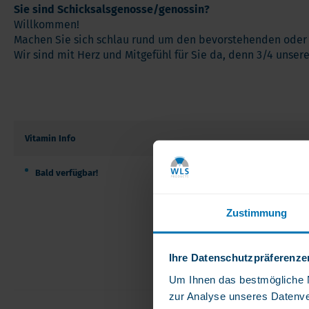
Sie sind Schicksalsgenosse/genossin?
Willkommen!
Machen Sie sich schlau rund um den bevorstehenden oder b
Wir sind mit Herz und Mitgefühl für Sie da, denn 3/4 unsere
Vitamin Info
Bald verfügbar!
Zustimmung
Ihre Datenschutzpräferenze
Um Ihnen das bestmögliche Nu
zur Analyse unseres Datenve