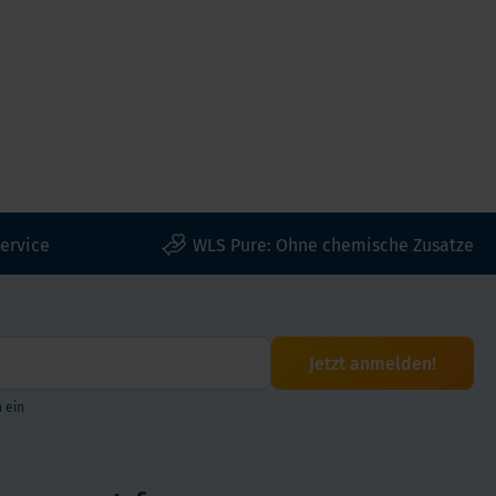
ervice
WLS Pure: Ohne chemische Zusatze
Jetzt anmelden!
 ein