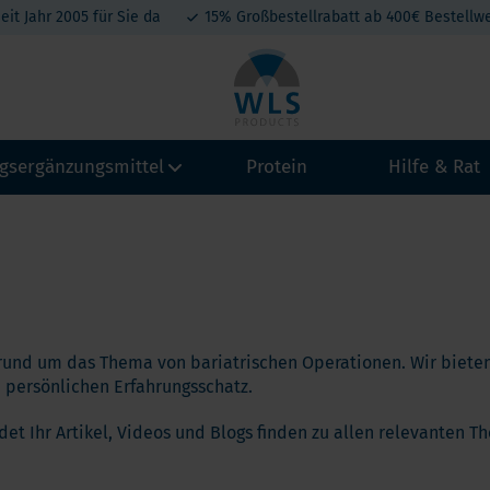
eit Jahr 2005 für Sie da
15% Großbestellrabatt ab 400€ Bestellwe
gsergänzungsmittel
Protein
Hilfe & Rat
amine
Vitamin A
Calcium
Kollagen
eralien
Magenb
Vitamin B
Magnesium
tein-Produkte
Schlau
rund um das Thema von bariatrischen Operationen. Wir bieten
Vitamin C
Eisen
atonin
 persönlichen Erfahrungsschatz.
Omega 
Vitamin D3
Jod, Kalium, Kupfer, Selen
A
t belang van Calcium na een maagverkleining
Vitamin D3+K2
Zink
det Ihr Artikel, Videos und Blogs finden zu allen relevanten 
Mini By
hium
lcium en Vitamine D na een maagverkleining
Vitamin E
hylenblau