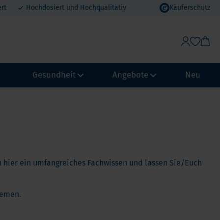
rt
Hochdosiert und Hochqualitativ
Käuferschutz
Gesundheit
Angebote
Neu
Gewichtskontrolle & Stoffwechsel
Vorteilspakete
Abwehrkraft und Immunsystem
MHD Angebote
ypass
Biohacking
Urlaubsvorteil
chmagen
 hier ein umfangreiches Fachwissen und lassen Sie/Euch
NeuroVitality & Nootropics
Erdbeer-Rabatt
Loop
Perimenopause
Themen.
pass
Frauen Gesundheit
Männergesundheit