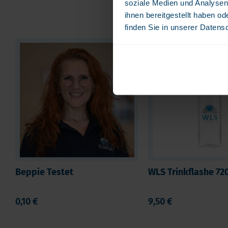
soziale Medien und Analysen
ihnen bereitgestellt haben o
finden Sie in unserer Datens
Beppie Testet
WLS Trinkflashe 72
0,10 €
9,50 €