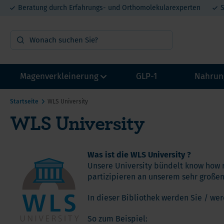
Beratung durch Erfahrungs- und Orthomolekularexperten
S
Magenverkleinerung
GLP-1
Nahrun
Startseite
WLS University
WLS University
OP Vorbereitung
Vit
Probepakete
Min
Multivitamin mit Eisen
Pro
Was ist die WLS University ?
Unsere University bündelt know how 
Multivitamin ohne Eisen
Mel
partizipieren an unserem sehr großen
Calcium
DHE
He
In dieser Bibliothek werden Sie / wer
Eisen
Lit
Ca
Proteine
Met
So zum Beispiel: