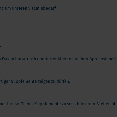
Vitamin K
ga 3
nd um unseren Vitaminbedarf.
Multivitamin
biotika
Vitamin-Testen
dauungsenzyme
lstoffe
?
 Fragen bariatrisch operierter Klienten in Ihrer Sprechstunde.
rtiger Supplemente zeigen zu dürfen.
hmer für das Thema Supplemente zu sensibilisieren. Vielleicht