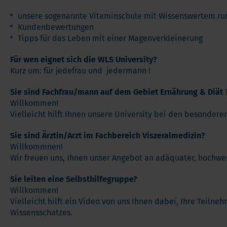
Andere Nahrungserganzungsmittel
Ome
unsere sogenannte Vitaminschule mit Wissenswertem ru
Vorteilspakete
Pro
Kundenbewertungen
Tipps für das Leben mit einer Magenverkleinerung
Soft Chews
Ver
Vita
Für wen eignet sich die WLS University?
Kurz um: für jedefrau und jedermann !
Sie sind Fachfrau/mann auf dem Gebiet Ernährung & Diät 
Willkommen!
Vielleicht hilft Ihnen unsere University bei den besonderen
Sie sind Ärztin/Arzt im Fachbereich Viszeralmedizin?
Willkommnen!
Wir freuen uns, Ihnen unser Angebot an adäquater, hochwe
Sie leiten eine Selbsthilfegruppe?
Willkommen!
Vielleicht hilft ein Video von uns Ihnen dabei, Ihre Teilne
Wissensschatzes.