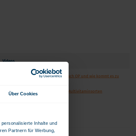
Verdauung und Blase
Vegan
Vitamin D
Bücher
Spike-Detox
Videos
Warum brauchen wir Vitamin D3 nach OP und wie kommt es zu
einem Mangel?
Kundenresenzion: Sabrina testet Multivitaminsorten
Über Cookies
Bald mehr!
personalisierte Inhalte und
ren Partnern für Werbung,