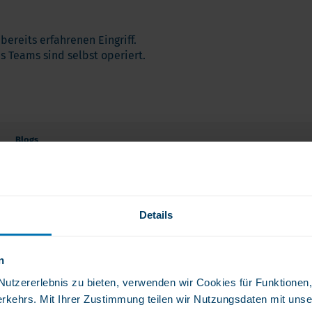
ereits erfahrenen Eingriff.
s Teams sind selbst operiert.
Blogs
Alles über B-Vitamine
Vitamin B12 Mangel?
Calcium: Wie war das nochmal genau?
Details
Eisenmangel?
Hochdosierte Magenbypass Vitamine vs Drogerie Produkte
n
Vitamintropfen, -Tabletten, -Kapseln
tzererlebnis zu bieten, verwenden wir Cookies für Funktionen, 
rkehrs. Mit Ihrer Zustimmung teilen wir Nutzungsdaten mit unse