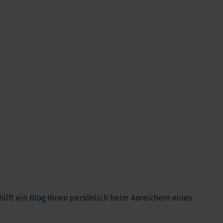
Kinder
Allergie und Respiration
Antioxidans und Entgiftung
Diabetes
Energie
Gehirn und Geisteszustand
Herz und Blutgefäße
Haare, Haut & Nägel
Knochen
Leber
Reiseapotheke
Schlafen
Schilddrusenprobleme
 hilft ein Blog Ihnen persönlich beim Anreichern eines
Schmerz