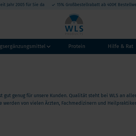
eit Jahr 2005 für Sie da
15% Großbestellrabatt ab 400€ Bestellwe
gsergänzungsmittel
Protein
Hilfe & Rat
amine
Vitamin A
Calcium
Kollagen
eralien
Magenb
Vitamin B
Magnesium
tein-Produkte
st gut genug für unsere Kunden. Qualität steht bei WLS an aller
Schlau
Vitamin C
Eisen
 werden von vielen Ärzten, Fachmedizinern und Heilpraktiker
atonin
Omega 
Vitamin D3
Jod, Kalium, Kupfer, Selen
enten.
Marke WLS Products wurde speziell für unsere Kunden entwick
A
t belang van Calcium na een maagverkleining
h weitere Fragen haben, sind wir gerne für Sie da.
Vitamin D3+K2
Zink
Mini By
hium
ts.nl
lcium en Vitamine D na een maagverkleining
Vitamin E
hylenblau