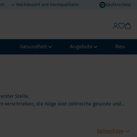
rt
Hochdosiert und Hochqualitativ
Käuferschutz
Gesundheit
Angebote
Neu
Gewichtskontrolle & Stoffwechsel
Vorteilspakete
Abwehrkraft und Immunsystem
MHD Angebote
ypass
Biohacking
Urlaubsvorteil
erster Stelle.
chmagen
n verschrieben, die Folge sind zahlreiche gesunde und
NeuroVitality & Nootropics
Erdbeer-Rabatt
Loop
elt. Hochdosierte und reine Nahrungsergänzungsmittel.
Perimenopause
pass
Frauen Gesundheit
Männergesundheit