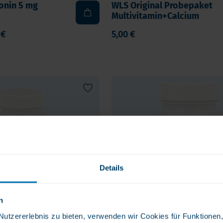
onin 5 mg
WLS Original Probepaket
Multivitamin+Calcium
 €
5,00 €
Details
n
tzererlebnis zu bieten, verwenden wir Cookies für Funktionen, 