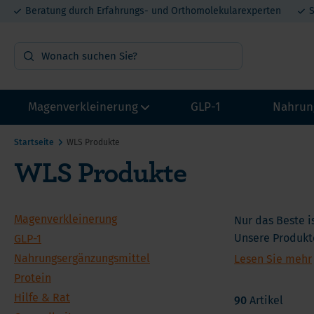
Beratung durch Erfahrungs- und Orthomolekularexperten
S
Magenverkleinerung
GLP-1
Nahrun
Startseite
WLS Produkte
WLS Produkte
OP Vorbereitung
Vit
Probepakete
Min
Multivitamin mit Eisen
Pro
Magenverkleinerung
Nur das Beste i
Multivitamin ohne Eisen
Unsere Produkte
Mel
GLP-1
zufriedene Pati
Unsere eigene 
Nahrungsergänzungsmittel
Lesen Sie mehr
Calcium
DHE
He
Sollten Sie noc
Protein
Eisen
Lit
info@wlsproduc
Ca
Hilfe & Rat
90
Artikel
Proteine
Met