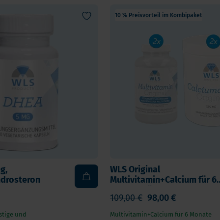
Vitamin K
ga 3
10 % Preisvorteil im Kombipaket
Multivitamin
biotika
Vitamin-Testen
dauungsenzyme
lstoffe
g,
WLS Original
drosteron
Multivitamin+Calcium für 6
Monate, für
109,00 €
98,00 €
Magenbypass/Schlauchma
stige und
Multivitamin+Calcium für 6 Monate