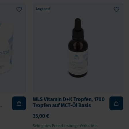
Kinder
Angebot!
Allergie und Respiration
Antioxidans und Entgiftung
Diabetes
Energie
Gehirn und Geisteszustand
Herz und Blutgefäße
Haare, Haut & Nägel
Knochen
Leber
Reiseapotheke
WLS Vitamin D+K Tropfen, 1700
Schlafen
Tropfen auf MCT-Öl Basis
Schilddrusenprobleme
35,00 €
gen
Schmerz
Sehr gutes Preis-Leistungs-Verhältnis