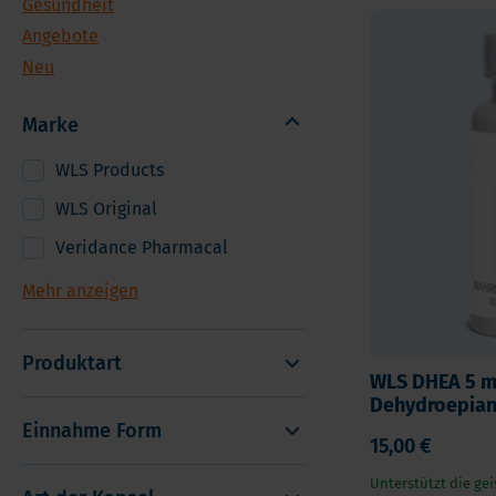
Gesundheit
Andere Nahrungserganzungsmittel
Ome
Angebote
Vorteilspakete
Pro
Neu
Soft Chews
Ver
Vita
Marke
WLS Products
WLS Original
Veridance Pharmacal
Mehr anzeigen
Produktart
WLS DHEA 5 m
Dehydroepian
Einnahme Form
15,00 €
Unterstützt die gei