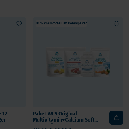
Verdauung und Blase
Vegan
Vitamin D
10 % Preisvorteil im Kombipaket
Bücher
Spike-Detox
 12
Paket WLS Original
ger
Multivitamin+Calcium Soft
Chews für 3 Monate