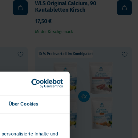
WLS Original Calcium, 90
Kautabletten Kirsch
17,50 €
Milder Kirschgemack
10 % Preisvorteil im Kombipaket
Über Cookies
personalisierte Inhalte und