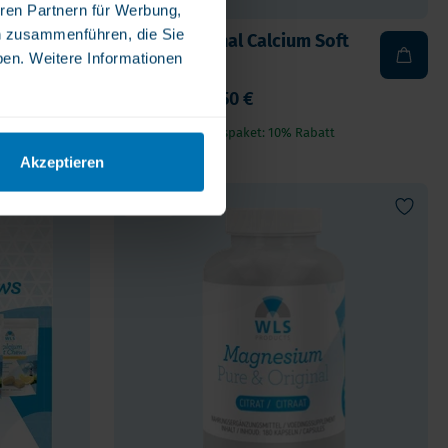
ren Partnern für Werbung,
n zusammenführen, die Sie
 IE,
4 x WLS Original Calcium Soft
ben. Weitere Informationen
Chews
114,00 €
102,50 €
Mit diesem Vorteilspaket: 10% Rabatt
Akzeptieren
Angebot!